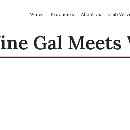
Wines
Producers
About Us
Club Verv
ine Gal Meets